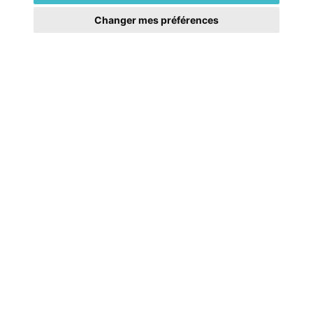
Changer mes préférences
Mentions légales
Pourquoi laver ma couette très
régulièrement ?
FAQ
La HoussBag, housse lavable qui supprime