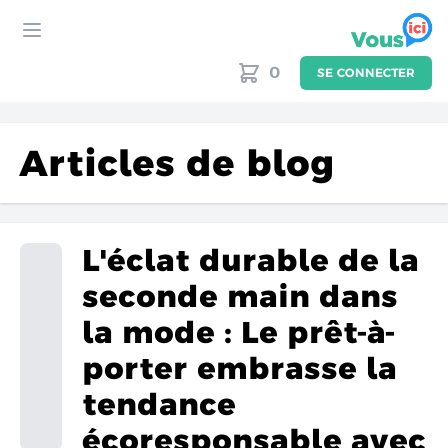
0
SE CONNECTER
enez
oint
Articles de blog
ecte
utez
ices
L'éclat durable de la
ici
seconde main dans
tact
g
la mode : Le prêt-à-
porter embrasse la
tendance
écoresponsable avec